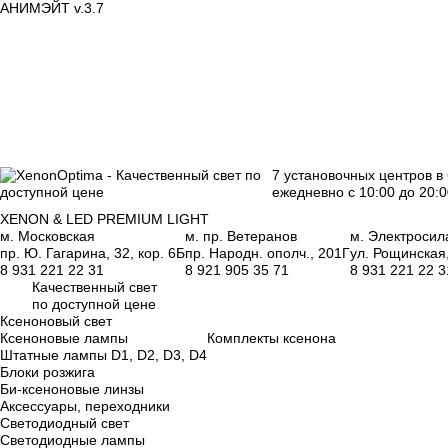
АНИМЭЙТ v.3.7
7 установочных центров в
ежедневно с 10:00 до 20:0
XENON & LED PREMIUM LIGHT
м. Московская
м. пр. Ветеранов
м. Электросил
пр. Ю. Гагарина, 32, кор. 6Б
пр. Народн. ополч., 201Г
ул. Рощинская
8 931 221 22 31
8 921 905 35 71
8 931 221 22 3
Качественный свет
по доступной цене
Ксеноновый свет
Ксеноновые лампы
Комплекты ксенона
Штатные лампы D1, D2, D3, D4
Блоки розжига
Би-ксеноновые линзы
Аксессуары, переходники
Светодиодный свет
Светодиодные лампы