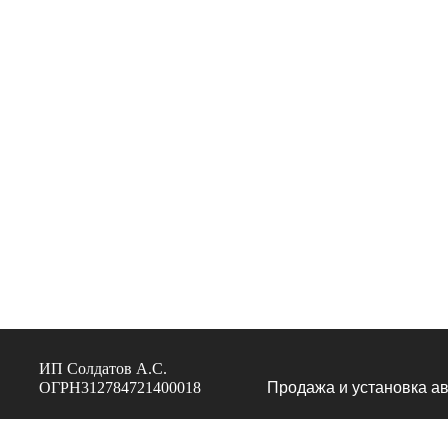
ИП Солдатов А.С.
ОГРН312784721400018
Продажа и установка ав