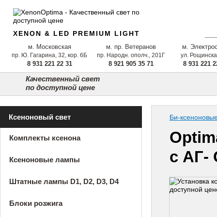
XENON & LED PREMIUM LIGHT
м. Московская
м. пр. Ветеранов
м. Электро
пр. Ю. Гагарина, 32, кор. 6Б
пр. Народн. ополч., 201Г
ул. Рощинска
8 931 221 22 31
8 921 905 35 71
8 931 221 2
Качественный свет
по доступной цене
Ксеноновый свет
Би-ксеноновы
Optim
Комплекты ксенона
с АГ-
Ксеноновые лампы
Штатные лампы D1, D2, D3, D4
Блоки розжига