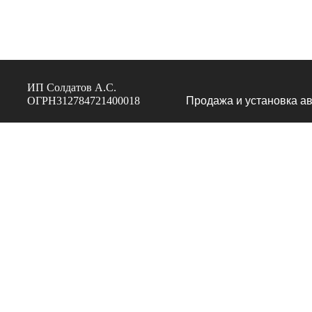
ИП Солдатов А.С.
ОГРН312784721400018
Продажа и установка ав