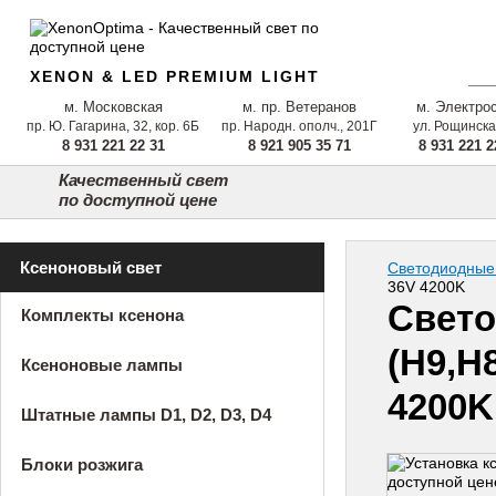
XENON & LED PREMIUM LIGHT
м. Московская
м. пр. Ветеранов
м. Электро
пр. Ю. Гагарина, 32, кор. 6Б
пр. Народн. ополч., 201Г
ул. Рощинска
8 931 221 22 31
8 921 905 35 71
8 931 221 2
Качественный свет
по доступной цене
Ксеноновый свет
Светодиодные
36V 4200K
Свето
Комплекты ксенона
(H9,H
Ксеноновые лампы
4200K
Штатные лампы D1, D2, D3, D4
Блоки розжига